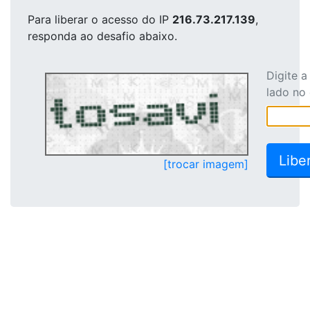
Para liberar o acesso
do IP
216.73.217.139
,
responda ao desafio abaixo.
Digite 
lado no
[trocar imagem]